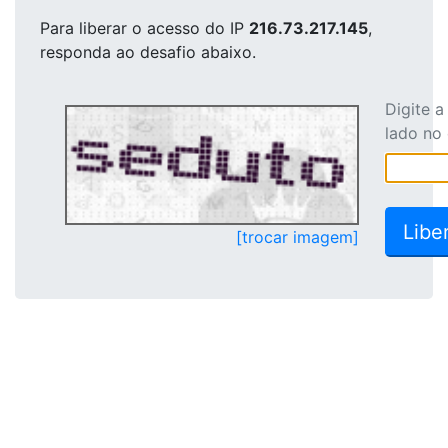
Para liberar o acesso
do IP
216.73.217.145
,
responda ao desafio abaixo.
Digite 
lado no
[trocar imagem]